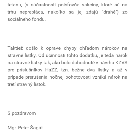
tetanu, (v súčastnosti poisťovňa vakcíny, ktoré sú na
trhu neprepláca, nakoľko sa jej zdajú "drahé") zo
sociálneho fondu.
Taktiež došlo k oprave chyby ohľadom nárokov na
stravné lístky. Od účinnosti tohto dodatku, je teda nárok
na stravné lístky tak, ako bolo dohodnuté v návrhu KZVS
pre príslušníkov HaZZ, tzn. bežne dva lístky a až v
prípade prerušenia nočnej pohotovosti vzniká nárok na
tretí stravný lístok.
S pozdravom
Mgr. Peter Šagát