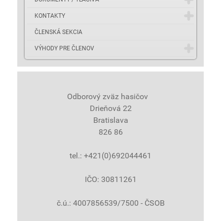
KONTAKTY
ČLENSKÁ SEKCIA
VÝHODY PRE ČLENOV
Odborový zväz hasičov
Drieňová 22
Bratislava
826 86
tel.: +421(0)692044461
IČO: 30811261
č.ú.: 4007856539/7500 - ČSOB