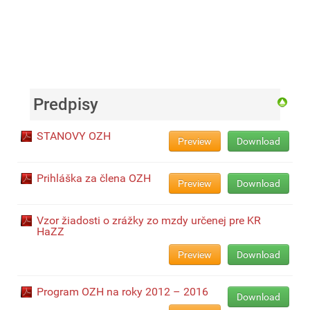
Predpisy
STANOVY OZH
Preview
Download
Prihláška za člena OZH
Preview
Download
Vzor žiadosti o zrážky zo mzdy určenej pre KR
HaZZ
Preview
Download
Program OZH na roky 2012 – 2016
Download